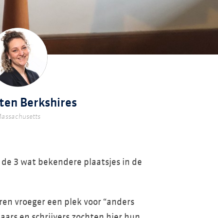
ten Berkshires
assachusetts
 de 3 wat bekendere plaatsjes in de
ren vroeger een plek voor “anders
aars en schrijvers zochten hier hun