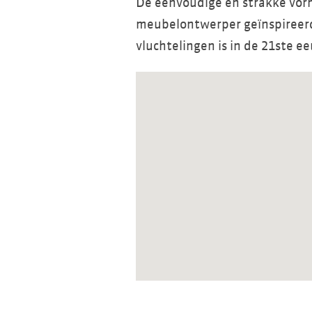
De eenvoudige en strakke vo
meubelontwerper geïnspireerd
vluchtelingen is in de 21ste e