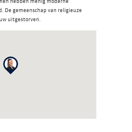
rmen hebben menig moderne
. De gemeenschap van religieuze
euw uitgestorven.