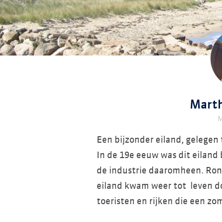
Marth
M
Een bijzonder eiland, gelegen
In de 19e eeuw was dit eilan
de industrie daaromheen. Rond
eiland kwam weer tot leven do
toeristen en rijken die een zo