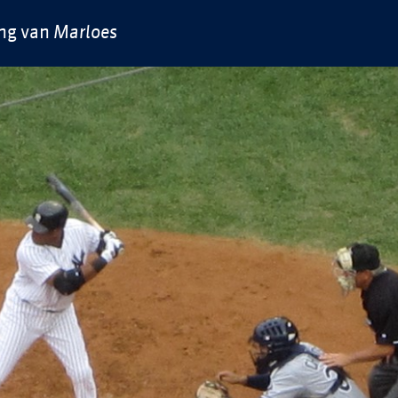
ing van
Marloes