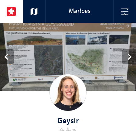
Marloes
Geysir
Zuidland