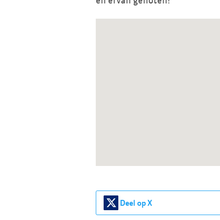
en ervan genoten!
Deel op X