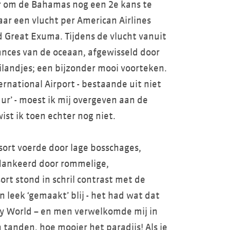
er om de Bahamas nog een 2e kans te
ar een vlucht per American Airlines
 Great Exuma. Tijdens de vlucht vanuit
nces van de oceaan, afgewisseld door
ilandjes; een bijzonder mooi voorteken.
national Airport - bestaande uit niet
uur’ - moest ik mij overgeven aan de
ist ik toen echter nog niet.
sort voerde door lage bosschages,
flankeerd door rommelige,
ort stond in schril contrast met de
leek ‘gemaakt’ blij - het had wat dat
ey World – en men verwelkomde mij in
tanden, hoe mooier het paradijs! Als je