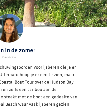
en in de zomer
Manitoba
schuwingsborden voor ijsberen die je er
iteraard hoop je er een te zien, maar
e Coastal Boat Tour over de Hudson Bay
 en zelfs een caribou aan de
Je steekt met de boot een gedeelte van
eal Beach waar vaak ijsberen gezien