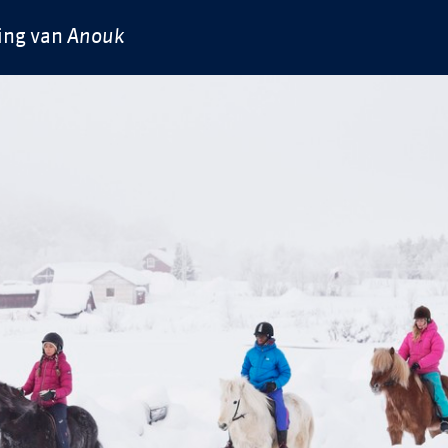
ing van
Anouk