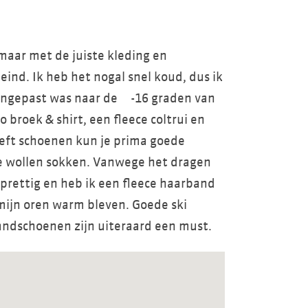
maar met de juiste kleding en
eind. Ik heb het nogal snel koud, dus ik
aangepast was naar de -16 graden van
 broek & shirt, een fleece coltrui en
reft schoenen kun je prima goede
e wollen sokken. Vanwege het dragen
prettig en heb ik een fleece haarband
mijn oren warm bleven. Goede ski
dschoenen zijn uiteraard een must.