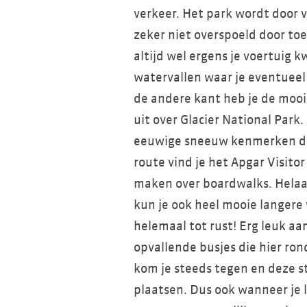
verkeer. Het park wordt door 
zeker niet overspoeld door toer
altijd wel ergens je voertuig k
watervallen waar je eventuee
de andere kant heb je de moois
uit over Glacier National Park
eeuwige sneeuw kenmerken dit
route vind je het Apgar Visito
maken over boardwalks. Helaas 
kun je ook heel mooie langer
helemaal tot rust! Erg leuk aan
opvallende busjes die hier ron
kom je steeds tegen en deze s
plaatsen. Dus ook wanneer je lie